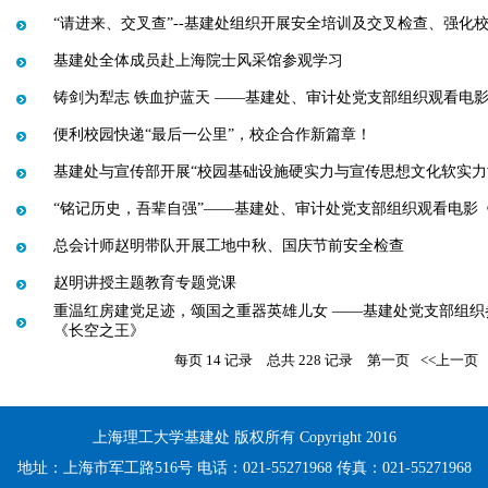
“请进来、交叉查”--基建处组织开展安全培训及交叉检查、强化
基建处全体成员赴上海院士风采馆参观学习
铸剑为犁志 铁血护蓝天 ——基建处、审计处党支部组织观看电
便利校园快递“最后一公里”，校企合作新篇章！
基建处与宣传部开展“校园基础设施硬实力与宣传思想文化软实力
“铭记历史，吾辈自强”——基建处、审计处党支部组织观看电影
总会计师赵明带队开展工地中秋、国庆节前安全检查
赵明讲授主题教育专题党课
重温红房建党足迹，颂国之重器英雄儿女 ——基建处党支部组织
《长空之王》
每页
14
记录
总共
228
记录
第一页
<<上一页
上海理工大学基建处 版权所有 Copyright 2016
地址：上海市军工路516号 电话：021-55271968 传真：021-55271968